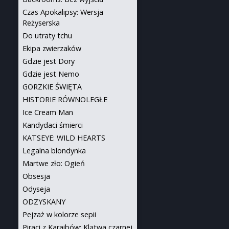
Czas Apokalipsy: Wersja
Reżyserska
Do utraty tchu
Ekipa zwierzaków
Gdzie jest Dory
Gdzie jest Nemo
GORZKIE ŚWIĘTA
HISTORIE RÓWNOLEGŁE
Ice Cream Man
Kandydaci śmierci
KATSEYE: WILD HEARTS
Legalna blondynka
Martwe zło: Ogień
Obsesja
Odyseja
ODZYSKANY
Pejzaż w kolorze sepii
Piraci z Karaibów: Klątwa czarnej