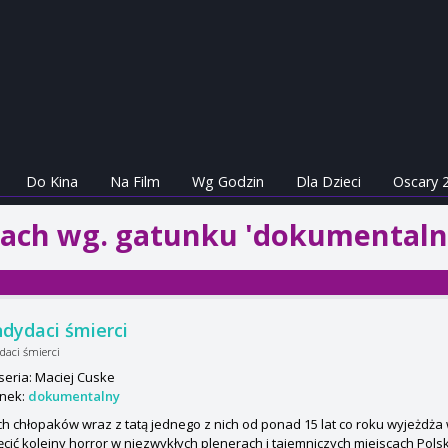
Do Kina
Na Film
Wg Godzin
Dla Dzieci
Oscary 
nach wg. gatunku 'dokumentaln
dydaci śmierci
daci śmierci
seria: Maciej Cuske
nek:
dokumentalny
ch chłopaków wraz z tatą jednego z nich od ponad 15 lat co roku wyjeżdża
cić kolejny horror w niezwykłych plenerach i tajemniczych miejscach Polski.