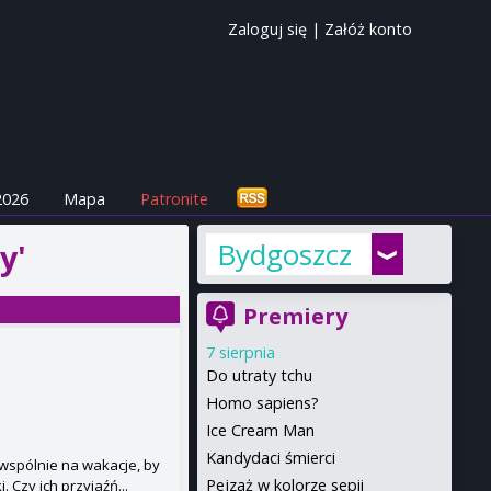
Zaloguj się
|
Załóż konto
2026
Mapa
Patronite
Bydgoszcz
y'
Premiery
7 sierpnia
Do utraty tchu
Homo sapiens?
Ice Cream Man
Kandydaci śmierci
 wspólnie na wakacje, by
Pejzaż w kolorze sepii
 Czy ich przyjaźń...