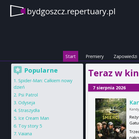
bydgoszcz.repertuary.pl
Start
Premiery
Zapowiedzi
Popularne
Teraz w ki
Spider-Man: Całkiem nowy
dzień
7 sierpnia 2026
Psi Patrol
Kan
Odyseja
Kandy
Straszydła
Reży
Ice Cream Man
Gatu
Toy story 5
Trze
Vaiana
nakrę