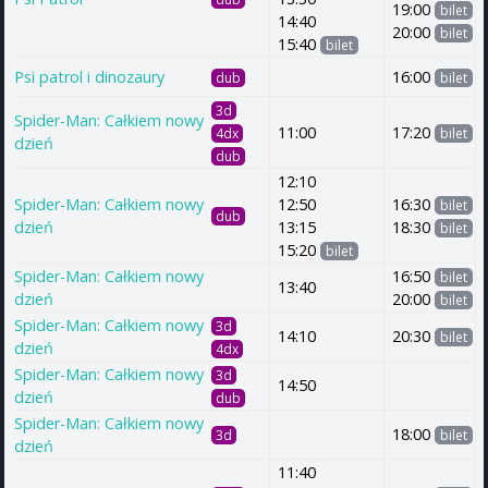
19:00
bilet
14:40
20:00
bilet
15:40
bilet
Psi patrol i dinozaury
16:00
dub
bilet
3d
Spider-Man: Całkiem nowy
11:00
17:20
4dx
bilet
dzień
dub
12:10
Spider-Man: Całkiem nowy
12:50
16:30
bilet
dub
dzień
13:15
18:30
bilet
15:20
bilet
Spider-Man: Całkiem nowy
16:50
bilet
13:40
dzień
20:00
bilet
Spider-Man: Całkiem nowy
3d
14:10
20:30
bilet
dzień
4dx
Spider-Man: Całkiem nowy
3d
14:50
dzień
dub
Spider-Man: Całkiem nowy
18:00
3d
bilet
dzień
11:40