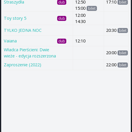
Straszydła
12:50
17:10
dub
bilet
15:00
bilet
12:00
Toy story 5
dub
14:30
TYLKO JEDNA NOC
20:30
bilet
Vaiana
12:10
dub
Władca Pierścieni: Dwie
20:00
bilet
wieże - edycja rozszerzona
Zaproszenie (2022)
22:00
bilet