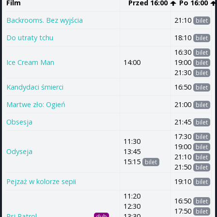
Film
Przed 16:00
Po 16:00
Backrooms. Bez wyjścia
21:10
bilet
Do utraty tchu
18:10
bilet
16:30
bilet
Ice Cream Man
14:00
19:00
bilet
21:30
bilet
Kandydaci śmierci
16:50
bilet
Martwe zło: Ogień
21:00
bilet
Obsesja
21:45
bilet
17:30
bilet
11:30
19:00
bilet
Odyseja
13:45
21:10
bilet
15:15
bilet
21:50
bilet
Pejzaż w kolorze sepii
19:10
bilet
11:20
16:50
bilet
12:30
17:50
bilet
Psi Patrol
13:30
dub