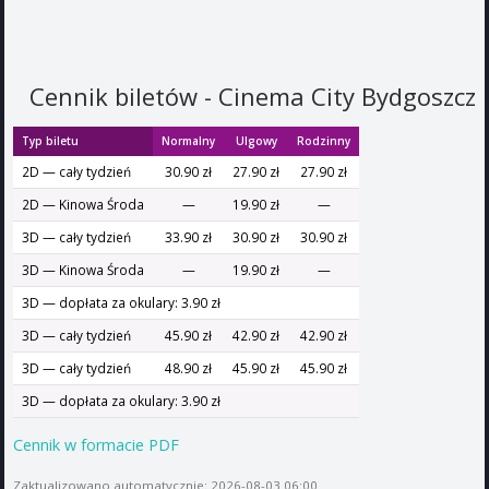
Cennik biletów - Cinema City Bydgoszcz
Typ biletu
Normalny
Ulgowy
Rodzinny
2D — cały tydzień
30.90 zł
27.90 zł
27.90 zł
2D — Kinowa Środa
—
19.90 zł
—
3D — cały tydzień
33.90 zł
30.90 zł
30.90 zł
3D — Kinowa Środa
—
19.90 zł
—
3D — dopłata za okulary: 3.90 zł
3D — cały tydzień
45.90 zł
42.90 zł
42.90 zł
3D — cały tydzień
48.90 zł
45.90 zł
45.90 zł
3D — dopłata za okulary: 3.90 zł
Cennik w formacie PDF
Zaktualizowano automatycznie: 2026-08-03 06:00