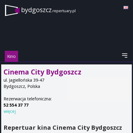
bydgoszcz
.repertuary.pl
Kino
Cinema City Bydgoszcz
ul. Jagiellońska 39-47
Bydgoszcz
,
Polska
Rezerwacja telefoniczna:
52 554 37 77
więcej
Repertuar kina Cinema City Bydgoszcz