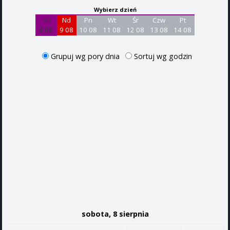
Wybierz dzień
Sb
Nd
Pn
Wt
Śr
Czw
Pt
8 08
9 08
10 08
11 08
12 08
13 08
14 08
Grupuj wg pory dnia
Sortuj wg godzin
sobota, 8 sierpnia