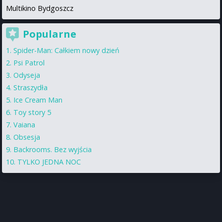
Multikino Bydgoszcz
Popularne
Spider-Man: Całkiem nowy dzień
Psi Patrol
Odyseja
Straszydła
Ice Cream Man
Toy story 5
Vaiana
Obsesja
Backrooms. Bez wyjścia
TYLKO JEDNA NOC