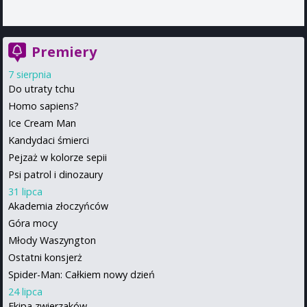
Premiery
7 sierpnia
Do utraty tchu
Homo sapiens?
Ice Cream Man
Kandydaci śmierci
Pejzaż w kolorze sepii
Psi patrol i dinozaury
31 lipca
Akademia złoczyńców
Góra mocy
Młody Waszyngton
Ostatni konsjerż
Spider-Man: Całkiem nowy dzień
24 lipca
Ekipa zwierzaków