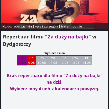
Idź do:
repertuar kin
|
opis i szczegóły
|
trailer
|
opinie
Repertuar filmu
"Za duży na bajki"
w
Bydgoszczy
Wybierz dzień
Sb
Nd
Pn
Wt
Śr
Czw
Pt
8 08
9 08
10 08
11 08
12 08
13 08
14 08
Brak repertuaru dla filmu "Za duży na bajki"
na dziś.
Wybierz inny dzień z kalendarza powyżej.