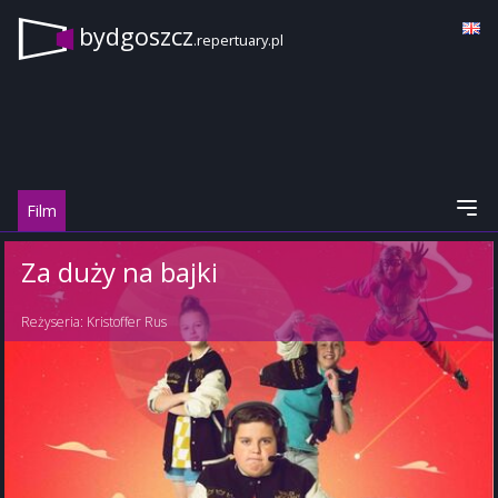
bydgoszcz
.repertuary.pl
Film
Za duży na bajki
Reżyseria:
Kristoffer Rus