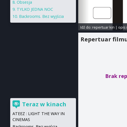
Obsesja
TYLKO JEDNA NOC
Backrooms. Bez wyjścia
Idź do:
repertuar kin
|
opis 
Repertuar film
Brak re
Teraz w kinach
ATEEZ : LIGHT THE WAY IN
CINEMAS
Backrooms. Bez wyjścia