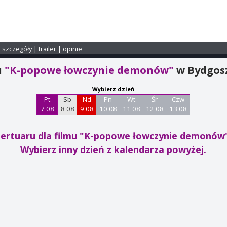
i szczegóły
|
trailer
|
opinie
u
"K-popowe łowczynie demonów"
w Bydgos
Wybierz dzień
Pt
Sb
Nd
Pn
Wt
Śr
Czw
7 08
8 08
9 08
10 08
11 08
12 08
13 08
pertuaru dla filmu "K-popowe łowczynie demonó
Wybierz inny dzień z kalendarza powyżej.