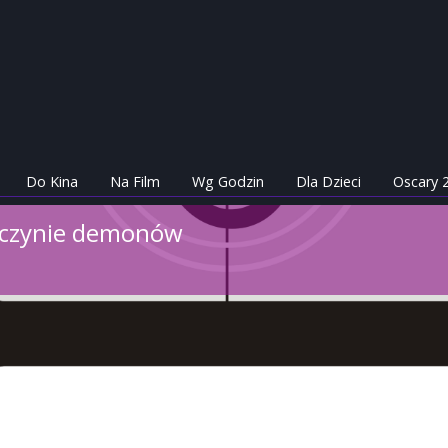
Do Kina
Na Film
Wg Godzin
Dla Dzieci
Oscary 
wczynie demonów