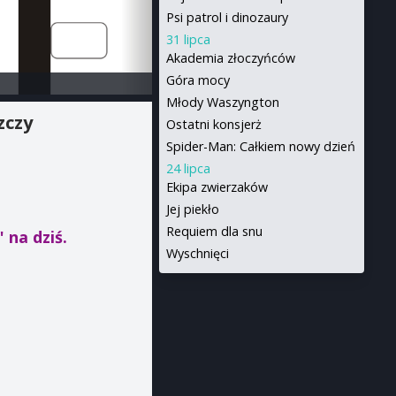
Psi patrol i dinozaury
31 lipca
Akademia złoczyńców
Góra mocy
Młody Waszyngton
zczy
Ostatni konsjerż
Spider-Man: Całkiem nowy dzień
24 lipca
Ekipa zwierzaków
Jej piekło
Requiem dla snu
w"
na dziś.
Wyschnięci