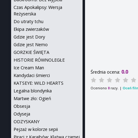
Czas Apokalipsy: Wersja
Reżyserska
Do utraty tchu
Ekipa zwierzaków
Gdzie jest Dory
Gdzie jest Nemo
GORZKIE ŚWIĘTA
HISTORIE RÓWNOLEGŁE
Ice Cream Man
0.0
Średnia ocena:
Kandydaci śmierci
KATSEYE: WILD HEARTS
Oceniono
razy. |
Oceń fil
0
Legalna blondynka
Martwe zło: Ogień
Obsesja
Odyseja
ODZYSKANY
Pejzaż w kolorze sepii
Piraci z Karaibów: Klątwa czarnej