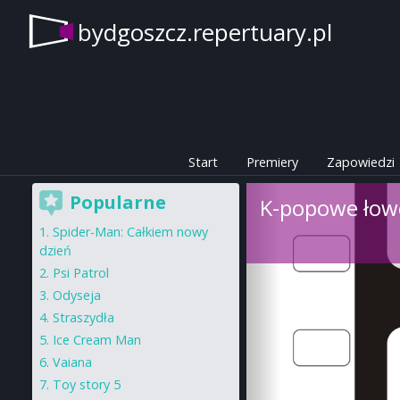
bydgoszcz.repertuary.pl
Start
Premiery
Zapowiedzi
Popularne
K-popowe ło
Spider-Man: Całkiem nowy
dzień
Psi Patrol
Odyseja
Straszydła
Ice Cream Man
Vaiana
Toy story 5