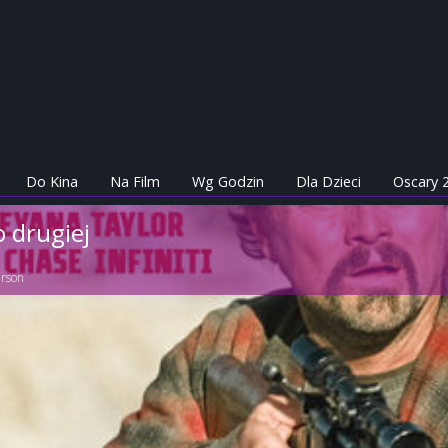
Do Kina
Na Film
Wg Godzin
Dla Dzieci
Oscary 
o drugiej
rson