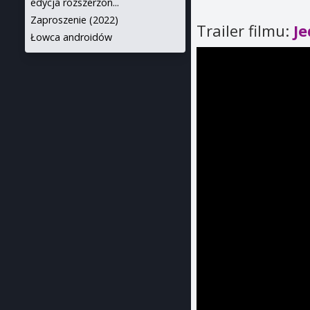
edycja rozszerzon...
Zaproszenie (2022)
Trailer filmu:
Je
Łowca androidów