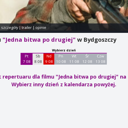
i szczegóły
|
trailer
|
opinie
u
"Jedna bitwa po drugiej"
w Bydgoszczy
Wybierz dzień
Pt
Sb
Nd
Pn
Wt
Śr
Czw
7 08
8 08
9 08
10 08
11 08
12 08
13 08
 repertuaru dla filmu "Jedna bitwa po drugiej"
na 
Wybierz inny dzień z kalendarza powyżej.