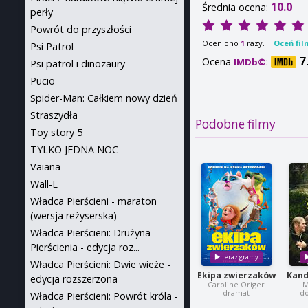
10.0
Średnia ocena:
perły
Powrót do przyszłości
Oceniono
razy. |
Oceń fil
1
Psi Patrol
Ocena
:
7
IMDb©
Psi patrol i dinozaury
Pucio
Spider-Man: Całkiem nowy dzień
Straszydła
Podobne filmy
Toy story 5
TYLKO JEDNA NOC
Vaiana
Wall-E
Władca Pierścieni - maraton
(wersja reżyserska)
Władca Pierścieni: Drużyna
Pierścienia - edycja roz...
Władca Pierścieni: Dwie wieże -
Ekipa zwierzaków
Kand
edycja rozszerzona
Caroline Origer
M
dramat
d
Władca Pierścieni: Powrót króla -