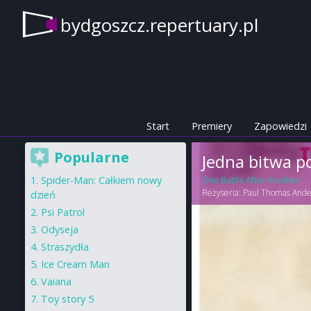
bydgoszcz.repertuary.pl
Start
Premiery
Zapowiedzi
Popularne
Jedna bitwa p
Spider-Man: Całkiem nowy
One Battle After Another
Reżyseria:
Paul Thomas Ande
dzień
Psi Patrol
Odyseja
Straszydła
Ice Cream Man
Vaiana
Toy story 5