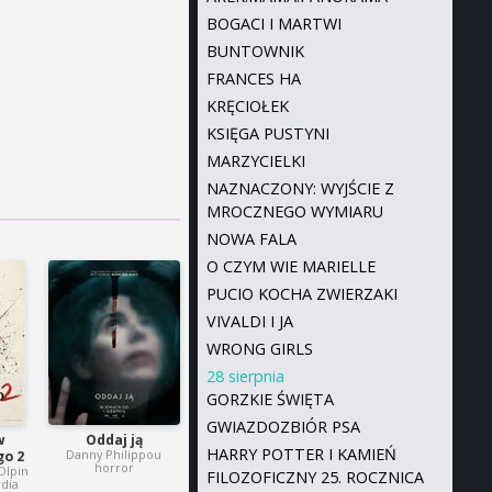
BOGACI I MARTWI
BUNTOWNIK
FRANCES HA
KRĘCIOŁEK
KSIĘGA PUSTYNI
MARZYCIELKI
NAZNACZONY: WYJŚCIE Z
MROCZNEGO WYMIARU
NOWA FALA
O CZYM WIE MARIELLE
PUCIO KOCHA ZWIERZAKI
VIVALDI I JA
WRONG GIRLS
28 sierpnia
GORZKIE ŚWIĘTA
GWIAZDOZBIÓR PSA
w
Oddaj ją
HARRY POTTER I KAMIEŃ
Danny Philippou
o 2
horror
-Olpin
FILOZOFICZNY 25. ROCZNICA
dia