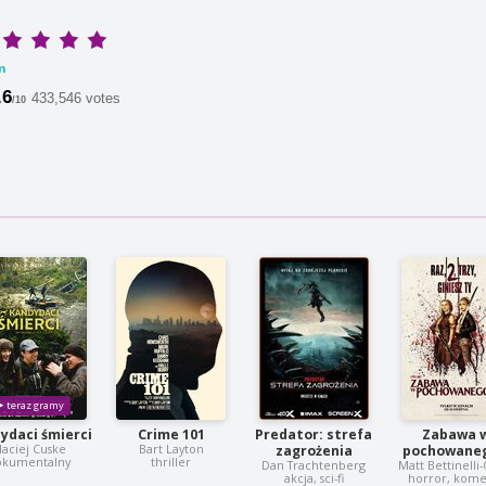
m
.6
433,546 votes
/10
ydaci śmierci
Crime 101
Predator: strefa
Zabawa 
aciej Cuske
Bart Layton
zagrożenia
pochowaneg
okumentalny
thriller
Dan Trachtenberg
Matt Bettinelli
akcja, sci-fi
horror, kome