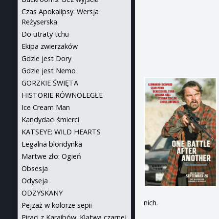
Czas Apokalipsy: Wersja
Reżyserska
Do utraty tchu
Ekipa zwierzaków
Gdzie jest Dory
Gdzie jest Nemo
GORZKIE ŚWIĘTA
HISTORIE RÓWNOLEGŁE
Ice Cream Man
Kandydaci śmierci
KATSEYE: WILD HEARTS
Legalna blondynka
Martwe zło: Ogień
Obsesja
Odyseja
ODZYSKANY
nich.
Pejzaż w kolorze sepii
Piraci z Karaibów: Klątwa czarnej