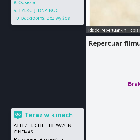
Obsesja
TYLKO JEDNA NOC
Backrooms. Bez wyjścia
Idź do:
repertuar kin
|
opis 
Repertuar film
Brak
Teraz w kinach
ATEEZ : LIGHT THE WAY IN
CINEMAS
Backrooms. Bez wyjścia