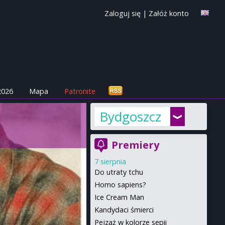
Zaloguj się
|
Załóż konto
2026
Mapa
Patronite
Bydgoszcz
Premiery
7 sierpnia
Do utraty tchu
Homo sapiens?
Ice Cream Man
Kandydaci śmierci
Pejzaż w kolorze sepii