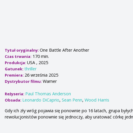
One Battle After Another
Tytuł oryginalny:
170 min.
Czas trwania:
USA , 2025
Produkcja:
thriller
Gatunek:
26 września 2025
Premiera:
Warner
Dystrybutor filmu:
Paul Thomas Anderson
Reżyseria:
Leonardo DiCaprio
,
Sean Penn
,
Wood Harris
Obsada:
Gdy ich zły wróg pojawia się ponownie po 16 latach, grupa byłyc
rewolucjonistów ponownie się jednoczy, aby uratować córkę jed