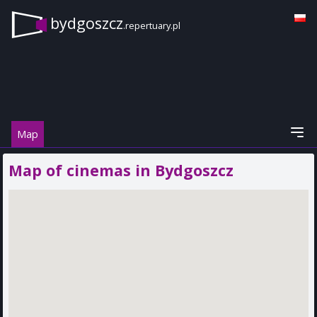
bydgoszcz
.repertuary.pl
Map
Map of cinemas in Bydgoszcz