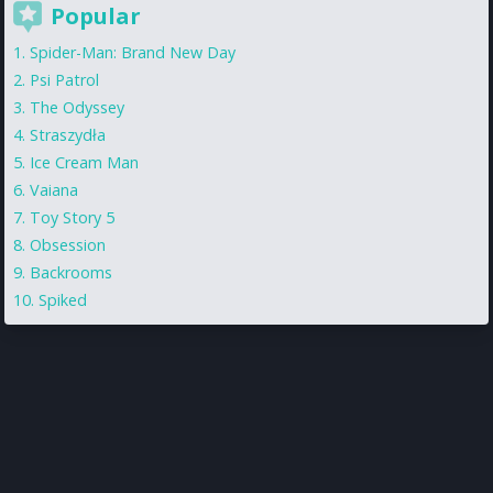
Popular
Spider-Man: Brand New Day
Psi Patrol
The Odyssey
Straszydła
Ice Cream Man
Vaiana
Toy Story 5
Obsession
Backrooms
Spiked