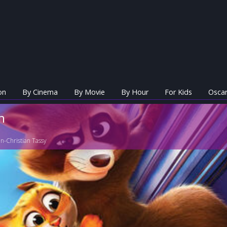
on
By Cinema
By Movie
By Hour
For Kids
Oscar
n
an-Christian Tassy