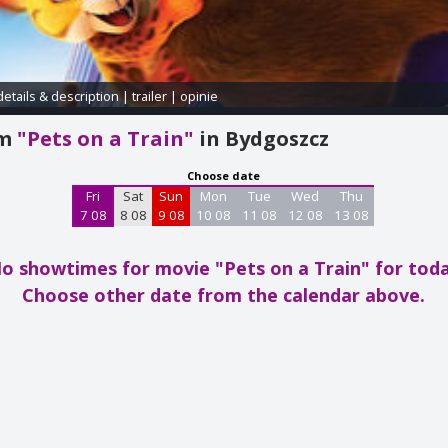
details & description
|
trailer
|
opinie
am
"Pets on a Train"
in Bydgoszcz
Choose date
Fri
Sat
Sun
Mon
Tue
Wed
Thu
7 08
8 08
9 08
10 08
11 08
12 08
13 08
o showtimes for movie "Pets on a Train"
for tod
Choose other date from the calendar above.