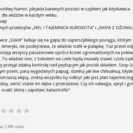
kotliwy humor, plejada barwnych postaci w szybkim jak błyskawica
i dla widzów w każdym wieku.
odę!
nych przebojów „NEL I TAJEMNICA KUROKOTA” i „EKIPA Z DŻUNGLI
wce „Sokół” ładuje się na gapę do superszybkiego pociągu, którym
c Ameryki, nie podejrzewa, że właśnie trafił w pułapkę. Tuż przed o
stają wszyscy pasażerowie oprócz licznie zgromadzonych na pokła
To właśnie one, z Sokołem na czele będą musiały stawić czoła żą
y przejął zdalną kontrolę nad pędzącym jak pocisk składem. Szop S
nym psem, parą wygadanych papug, dzielną jak lew chihuahuą, błysk
 futrzastą ekipą, zrobią wszystko by odkryć jaki jest plan tajemnicze
obią, sierść stanie im dęba z przerażenia. Czy ich odwaga, spryt i 
ocalić skórę i zapobiec katastrofie?
1,485 votes
/10