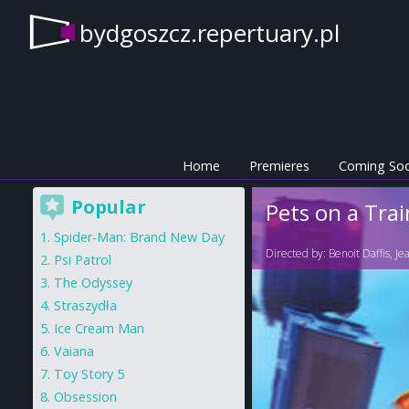
bydgoszcz.repertuary.pl
Home
Premieres
Coming So
Popular
Pets on a Trai
Spider-Man: Brand New Day
Directed by:
Benoit Daffis
,
Je
Psi Patrol
The Odyssey
Straszydła
Ice Cream Man
Vaiana
Toy Story 5
Obsession