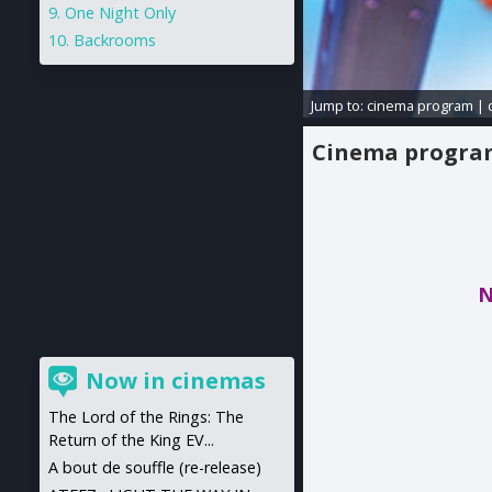
One Night Only
Backrooms
Jump to:
cinema program
|
Cinema progr
N
Now in cinemas
The Lord of the Rings: The
Return of the King EV...
A bout de souffle (re-release)