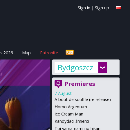
Sign in
|
Sign up
s 2026
Map
Patronite
Bydgoszcz
Premieres
7 August
A bout de souffle (re-release)
Homo Argentum
Ice Cream Man
Kandydaci śmierci
Toi yama-nami no hikari