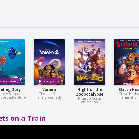
inding Dory
Vaiana
Night of the
Stitch He
drew Stanton
Thomas Kail
Steve Huds
Zoopocalypse
tion, adventure
family, comedy
animation
Ricardo Curtis
animation
ets on a Train