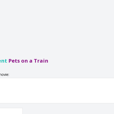
ent
Pets on a Train
movie: