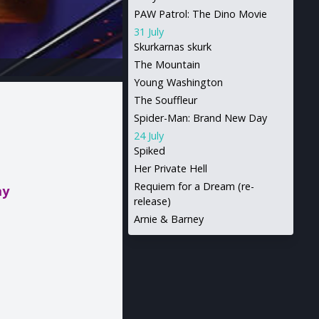
PAW Patrol: The Dino Movie
31 July
Skurkarnas skurk
The Mountain
Young Washington
The Souffleur
Spider-Man: Brand New Day
24 July
Spiked
Her Private Hell
Requiem for a Dream (re-
ay
release)
Arnie & Barney