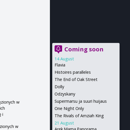
Coming soon
14 August
Flavia
Histoires paralleles
The End of Oak Street
Dolly
Odzyskany
Supermarsu ja suuri huijaus
ęzionych w
ich
One Night Only
 i
The Rivals of Amziah King
21 August
ęzionych w
Arek.Mama.Panorama