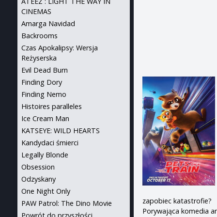
ATEEZ : LIGHT THE WAY IN
CINEMAS
Amarga Navidad
Backrooms
Czas Apokalipsy: Wersja
Reżyserska
Evil Dead Burn
Finding Dory
Finding Nemo
Histoires paralleles
Ice Cream Man
KATSEYE: WILD HEARTS
Kandydaci śmierci
Legally Blonde
Obsession
Odzyskany
One Night Only
zapobiec katastrofie?
PAW Patrol: The Dino Movie
Porywająca komedia ani
Powrót do przyszłości