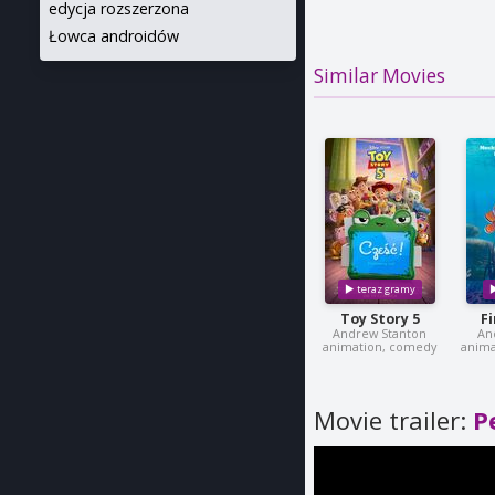
edycja rozszerzona
Łowca androidów
Similar Movies
Toy Story 5
F
Andrew Stanton
An
animation, comedy
anima
Movie trailer:
P