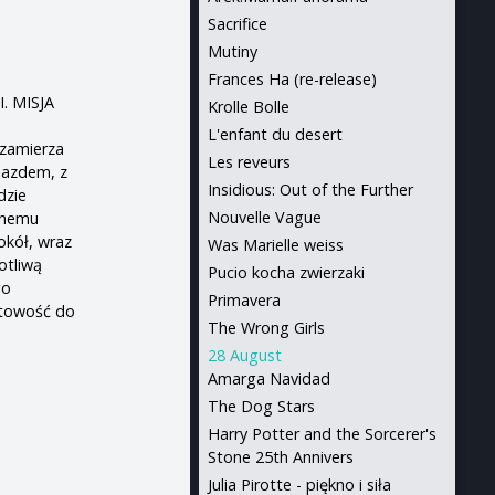
Sacrifice
Mutiny
Frances Ha (re-release)
. MISJA
Krolle Bolle
L'enfant du desert
 zamierza
Les reveurs
djazdem, z
Insidious: Out of the Further
dzie
Nouvelle Vague
dnemu
okół, wraz
Was Marielle weiss
otliwą
Pucio kocha zwierzaki
go
Primavera
gotowość do
The Wrong Girls
28 August
Amarga Navidad
The Dog Stars
Harry Potter and the Sorcerer's
Stone 25th Annivers
Julia Pirotte - piękno i siła