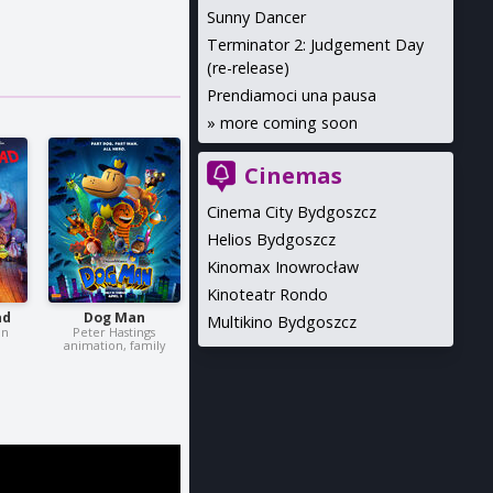
Sunny Dancer
Terminator 2: Judgement Day
(re-release)
Prendiamoci una pausa
»
more coming soon
Cinemas
Cinema City Bydgoszcz
Helios Bydgoszcz
Kinomax Inowrocław
Kinoteatr Rondo
ad
Dog Man
Multikino Bydgoszcz
on
Peter Hastings
animation, family