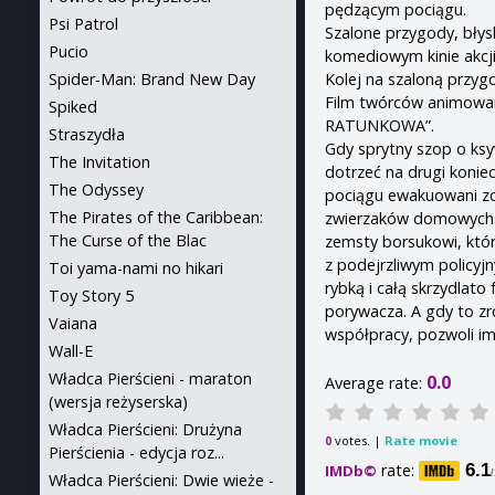
pędzącym pociągu.
Psi Patrol
Szalone przygody, błys
Pucio
komediowym kinie akcj
Kolej na szaloną przyg
Spider-Man: Brand New Day
Film twórców animowa
Spiked
RATUNKOWA”.
Straszydła
Gdy sprytny szop o ksy
The Invitation
dotrzeć na drugi konie
The Odyssey
pociągu ewakuowani zo
The Pirates of the Caribbean:
zwierzaków domowych. 
The Curse of the Blac
zemsty borsukowi, któr
z podejrzliwym policyj
Toi yama-nami no hikari
rybką i całą skrzydlato
Toy Story 5
porywacza. A gdy to zr
Vaiana
współpracy, pozwoli im 
Wall-E
Władca Pierścieni - maraton
0.0
Average rate:
(wersja reżyserska)
Władca Pierścieni: Drużyna
votes. |
Rate movie
0
Pierścienia - edycja roz...
rate:
6.1
IMDb©
Władca Pierścieni: Dwie wieże -