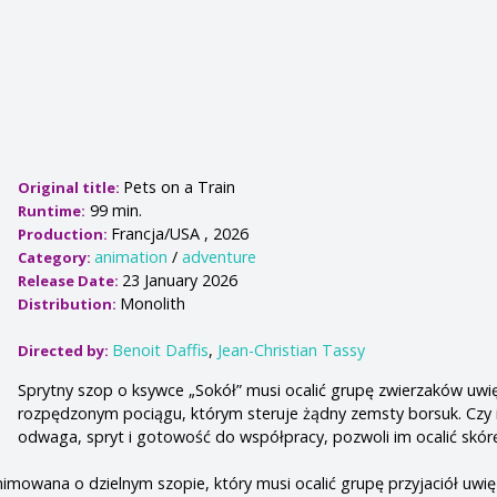
Pets on a Train
Original title:
99 min.
Runtime:
Francja/USA , 2026
Production:
animation
/
adventure
Category:
23 January 2026
Release Date:
Monolith
Distribution:
Benoit Daffis
,
Jean-Christian Tassy
Directed by:
Sprytny szop o ksywce „Sokół” musi ocalić grupę zwierzaków uwi
rozpędzonym pociągu, którym steruje żądny zemsty borsuk. Czy 
odwaga, spryt i gotowość do współpracy, pozwoli im ocalić skórę
mowana o dzielnym szopie, który musi ocalić grupę przyjaciół uwi