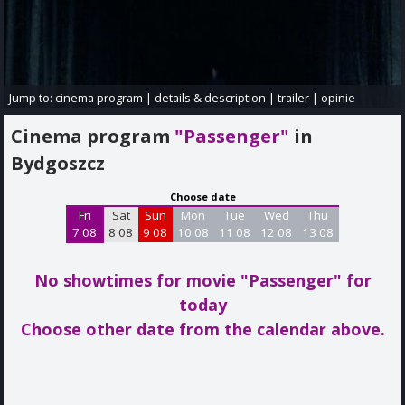
Jump to:
cinema program
|
details & description
|
trailer
|
opinie
Cinema program
"Passenger"
in
Bydgoszcz
Choose date
Fri
Sat
Sun
Mon
Tue
Wed
Thu
7 08
8 08
9 08
10 08
11 08
12 08
13 08
No showtimes for movie "Passenger"
for
today
Choose other date from the calendar above.