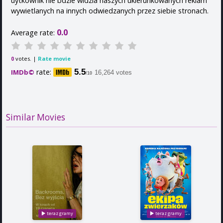
uytkownik nie bdzie widzia naszych ukierunkowanych reklam
wywietlanych na innych odwiedzanych przez siebie stronach.
0.0
Average rate:
votes. |
Rate movie
0
rate:
5.5
IMDb©
16,264 votes
/10
Similar Movies