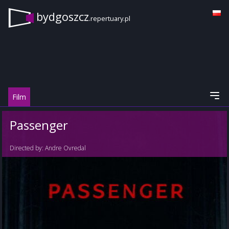
bydgoszcz
.repertuary.pl
Film
Passenger
Directed by:
Andre Ovredal