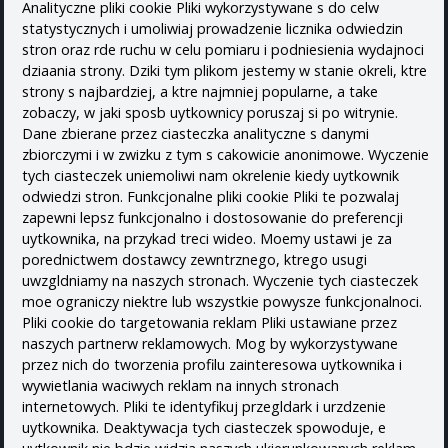
Analityczne pliki cookie Pliki wykorzystywane s do celw
statystycznych i umoliwiaj prowadzenie licznika odwiedzin
stron oraz rde ruchu w celu pomiaru i podniesienia wydajnoci
dziaania strony. Dziki tym plikom jestemy w stanie okreli, ktre
strony s najbardziej, a ktre najmniej popularne, a take
zobaczy, w jaki sposb uytkownicy poruszaj si po witrynie.
Dane zbierane przez ciasteczka analityczne s danymi
zbiorczymi i w zwizku z tym s cakowicie anonimowe. Wyczenie
tych ciasteczek uniemoliwi nam okrelenie kiedy uytkownik
odwiedzi stron. Funkcjonalne pliki cookie Pliki te pozwalaj
zapewni lepsz funkcjonalno i dostosowanie do preferencji
uytkownika, na przykad treci wideo. Moemy ustawi je za
porednictwem dostawcy zewntrznego, ktrego usugi
uwzgldniamy na naszych stronach. Wyczenie tych ciasteczek
moe ograniczy niektre lub wszystkie powysze funkcjonalnoci.
Pliki cookie do targetowania reklam Pliki ustawiane przez
naszych partnerw reklamowych. Mog by wykorzystywane
przez nich do tworzenia profilu zainteresowa uytkownika i
wywietlania waciwych reklam na innych stronach
internetowych. Pliki te identyfikuj przegldark i urzdzenie
uytkownika. Deaktywacja tych ciasteczek spowoduje, e