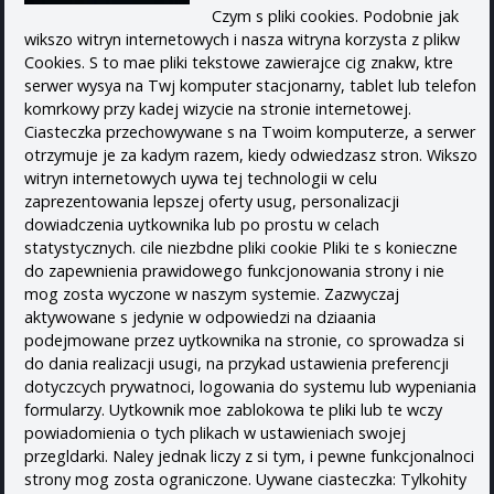
Czym s pliki cookies. Podobnie jak
wikszo witryn internetowych i nasza witryna korzysta z plikw
Cookies. S to mae pliki tekstowe zawierajce cig znakw, ktre
serwer wysya na Twj komputer stacjonarny, tablet lub telefon
komrkowy przy kadej wizycie na stronie internetowej.
Ciasteczka przechowywane s na Twoim komputerze, a serwer
otrzymuje je za kadym razem, kiedy odwiedzasz stron. Wikszo
witryn internetowych uywa tej technologii w celu
zaprezentowania lepszej oferty usug, personalizacji
dowiadczenia uytkownika lub po prostu w celach
statystycznych. cile niezbdne pliki cookie Pliki te s konieczne
do zapewnienia prawidowego funkcjonowania strony i nie
mog zosta wyczone w naszym systemie. Zazwyczaj
aktywowane s jedynie w odpowiedzi na dziaania
podejmowane przez uytkownika na stronie, co sprowadza si
do dania realizacji usugi, na przykad ustawienia preferencji
dotyczcych prywatnoci, logowania do systemu lub wypeniania
formularzy. Uytkownik moe zablokowa te pliki lub te wczy
powiadomienia o tych plikach w ustawieniach swojej
przegldarki. Naley jednak liczy z si tym, i pewne funkcjonalnoci
strony mog zosta ograniczone. Uywane ciasteczka: Tylkohity