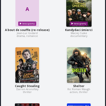
A
A bout de souffle (re-release)
Kandydaci śmierci
Jean-Luc Godard
Maciej Cuske
drama, romance
documentary
Caught Stealing
Shelter
Darren Aronofsky
Ric Roman Waugh
thriller
action, thriller