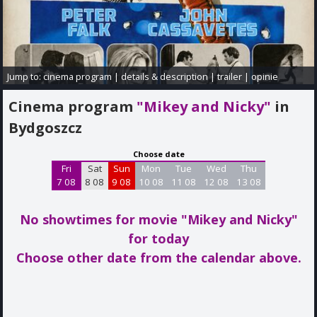
Jump to:
cinema program
|
details & description
|
trailer
|
opinie
Cinema program
"Mikey and Nicky"
in
Bydgoszcz
Choose date
Fri
Sat
Sun
Mon
Tue
Wed
Thu
7 08
8 08
9 08
10 08
11 08
12 08
13 08
No showtimes for movie "Mikey and Nicky"
for today
Choose other date from the calendar above.