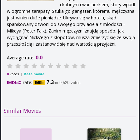
drobnym cwaniaczkiem, który wpadł
w ogromne tarapaty. Szuka go gangster, któremu mężczyzna
jest winien duże pieniądze. Ukrywa się w hotelu, skąd
spanikowany dzwoni do swojego przyjaciela z młodości –
Mikeya (Peter Falk). Zanim mężczyźni znajdą sposób, jak
wyciągnąć Nicky’ego z kłopotów, muszą zmierzyć się ze swoją
przeszłością i zastanowić się nad wartością przyjaźni.
0.0
Average rate:
votes. |
Rate movie
0
rate:
7.3
IMDb©
9,520 votes
/10
Similar Movies