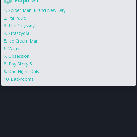
Popular
Spider-Man: Brand New Day
Psi Patrol
The Odyssey
Straszydła
Ice Cream Man
Vaiana
Obsession
Toy Story 5
One Night Only
Backrooms