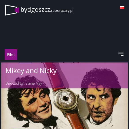
bydgoszcz
.repertuary.pl
Film
Mikey and Nicky
Directed by:
Elaine May