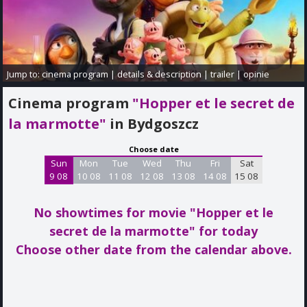
Jump to:
cinema program
|
details & description
|
trailer
|
opinie
Cinema program
"Hopper et le secret de
la marmotte"
in Bydgoszcz
Choose date
Sun
Mon
Tue
Wed
Thu
Fri
Sat
9 08
10 08
11 08
12 08
13 08
14 08
15 08
No showtimes for movie "Hopper et le
secret de la marmotte"
for today
Choose other date from the calendar above.