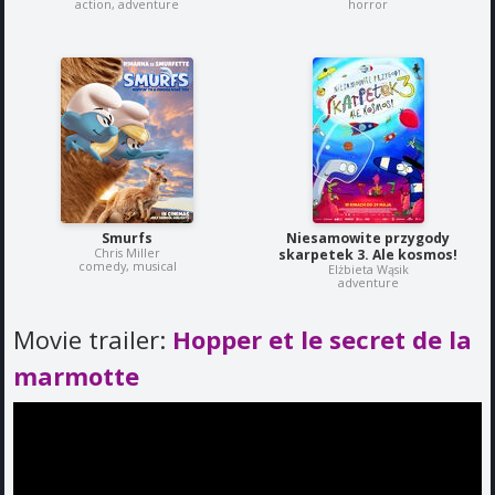
action, adventure
horror
Smurfs
Niesamowite przygody
Chris Miller
skarpetek 3. Ale kosmos!
comedy, musical
Elżbieta Wąsik
adventure
Movie trailer:
Hopper et le secret de la
marmotte