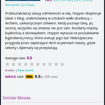
Cast:
Bernardo De Paula
Przekształciwszy swoją odmienność w siłę, Hopper eksploruje
świat z Meg, utalentowaną w sztukach walki skunksicą, i
Archiem, sarkastycznym żółwiem. Kiedy poznaje Ginę, jej
siostrę, wszystko się zmienia: nie jest sam. Rozdarty między
lojalnością a obowiązkiem, Hopper wyrusza na poszukiwanie
legendarnej mocy, która uratuje jego lud. Niebezpieczna
przygoda przez zapierające dech w piersiach światy, gdzie
sekrety i dylematy się przeplatają.
0.0
Average rate:
votes. |
Rate movie
0
rate:
6.5
IMDb©
359 votes
/10
Similar Movies