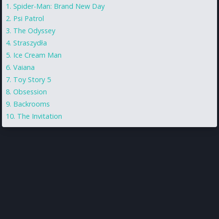
Spider-Man: Brand New Day
Psi Patrol
The Odyssey
Straszydła
Ice Cream Man
Vaiana
Toy Story 5
Obsession
Backrooms
The Invitation