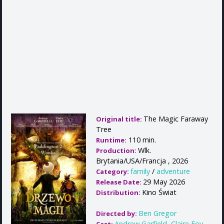
The Magic Faraway
Original title:
Tree
110 min.
Runtime:
Wlk.
Production:
Brytania/USA/Francja , 2026
family
/
adventure
Category:
29 May 2026
Release Date:
Kino Świat
Distribution:
Ben Gregor
Directed by:
Andrew Garfield
,
Claire Foy
,