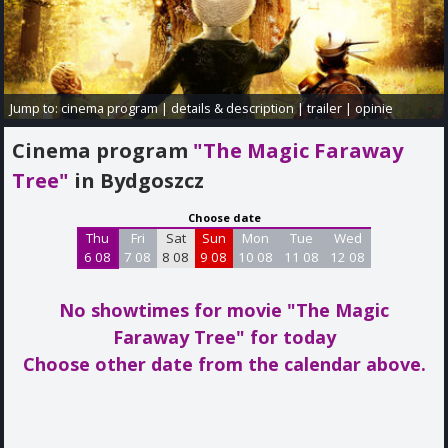
Jump to:
cinema program
|
details & description
|
trailer
|
opinie
Cinema program
"The Magic Faraway
Tree"
in Bydgoszcz
Choose date
Thu
Fri
Sat
Sun
Mon
Tue
Wed
6 08
7 08
8 08
9 08
10 08
11 08
12 08
No showtimes for movie "The Magic
Faraway Tree"
for today
Choose other date from the calendar above.