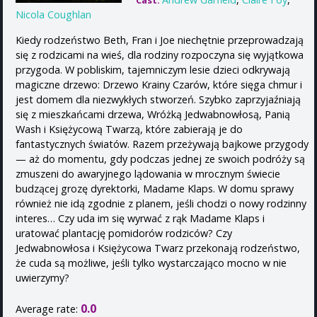
Cast:
Nicola Coughlan
Kiedy rodzeństwo Beth, Fran i Joe niechętnie przeprowadzają
się z rodzicami na wieś, dla rodziny rozpoczyna się wyjątkowa
przygoda. W pobliskim, tajemniczym lesie dzieci odkrywają
magiczne drzewo: Drzewo Krainy Czarów, które sięga chmur i
jest domem dla niezwykłych stworzeń. Szybko zaprzyjaźniają
się z mieszkańcami drzewa, Wróżką Jedwabnowłosą, Panią
Wash i Księżycową Twarzą, które zabierają je do
fantastycznych światów. Razem przeżywają bajkowe przygody
— aż do momentu, gdy podczas jednej ze swoich podróży są
zmuszeni do awaryjnego lądowania w mrocznym świecie
budzącej grozę dyrektorki, Madame Klaps. W domu sprawy
również nie idą zgodnie z planem, jeśli chodzi o nowy rodzinny
interes… Czy uda im się wyrwać z rąk Madame Klaps i
uratować plantację pomidorów rodziców? Czy
Jedwabnowłosa i Księżycowa Twarz przekonają rodzeństwo,
że cuda są możliwe, jeśli tylko wystarczająco mocno w nie
uwierzymy?
0.0
Average rate: