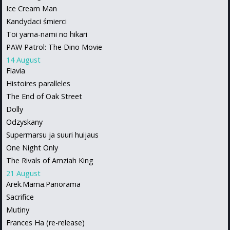
Ice Cream Man
Kandydaci śmierci
Toi yama-nami no hikari
PAW Patrol: The Dino Movie
14 August
Flavia
Histoires paralleles
The End of Oak Street
Dolly
Odzyskany
Supermarsu ja suuri huijaus
One Night Only
The Rivals of Amziah King
21 August
Arek.Mama.Panorama
Sacrifice
Mutiny
Frances Ha (re-release)