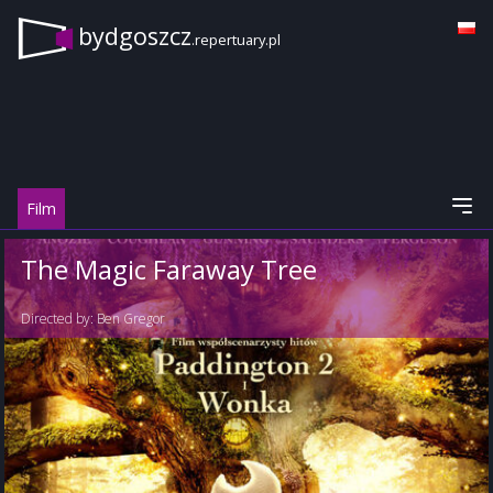
bydgoszcz
.repertuary.pl
Film
The Magic Faraway Tree
Directed by:
Ben Gregor