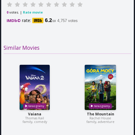
votes. |
Rate movie
0
rate:
6.2
IMDb©
4,757 votes
/10
Similar Movies
Vaiana
The Mountain
Thomas Kail
Rachel House
family, comedy
family, adventure