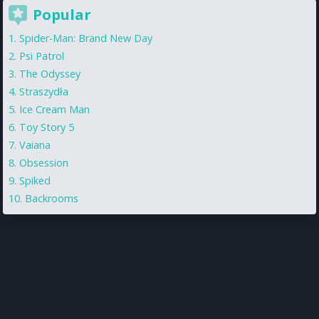
Popular
Spider-Man: Brand New Day
Psi Patrol
The Odyssey
Straszydła
Ice Cream Man
Toy Story 5
Vaiana
Obsession
Spiked
Backrooms